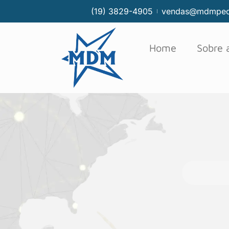
(19) 3829-4905
vendas@mdmpec
Home
Sobre