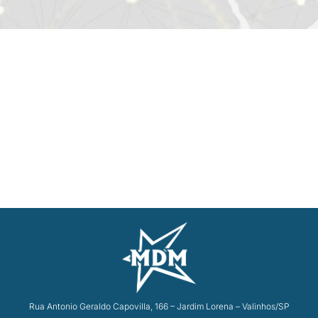
Rua Antonio Geraldo Capovilla, 166 – Jardim Lorena – Valinhos/SP