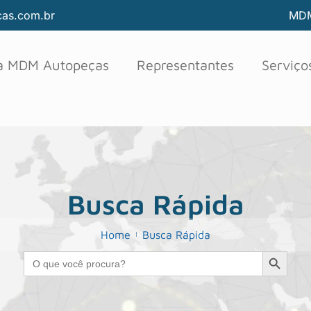
as.com.br
MDM
 a MDM Autopeças
Representantes
Serviço
Busca Rápida
Home
Busca Rápida
Search B
Search
for: