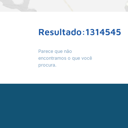
Resultado:1314545
Parece que não
encontramos o que você
procura.