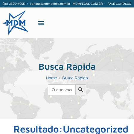
(19) 3829-4905
vendas@mdmpecas.com.br
MDMPECAS.COM.BR
FALE CONOSCO
Sobre a MDM Autopeças
Busca Rápida
Home
Busca Rápida
Search Button
Search
for:
Resultado:Uncategorized