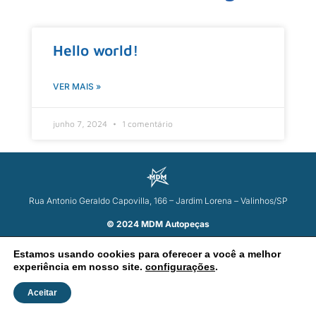
Hello world!
VER MAIS »
junho 7, 2024
1 comentário
Rua Antonio Geraldo Capovilla, 166 – Jardim Lorena – Valinhos/SP
© 2024 MDM Autopeças
Estamos usando cookies para oferecer a você a melhor
experiência em nosso site.
configurações
.
Aceitar