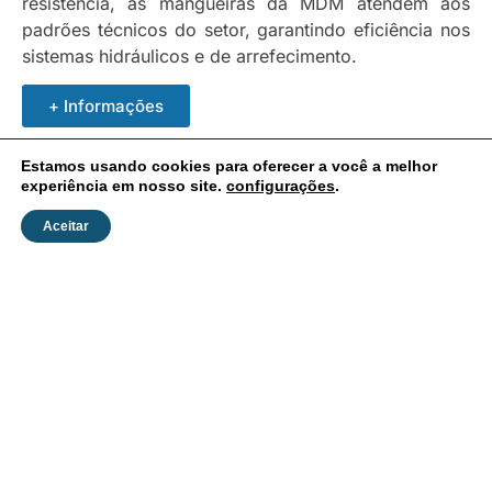
resistência, as mangueiras da MDM atendem aos
padrões técnicos do setor, garantindo eficiência nos
sistemas hidráulicos e de arrefecimento.
+ Informações
Estamos usando cookies para oferecer a você a melhor
experiência em nosso site.
configurações
.
Aceitar
Batentes - Peças de Reposição Automotiva
Responsáveis por proteger a suspensão contra
impactos excessivos, os batentes aumentam a vida
útil dos componentes e garantem maior conforto na
condução.
+ Informações