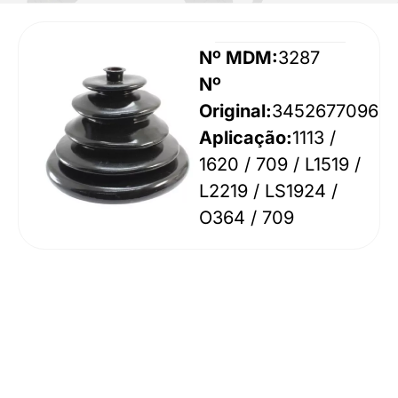
Nº MDM:
3287
Nº
Original:
3452677096
Aplicação:
1113 /
1620 / 709 / L1519 /
L2219 / LS1924 /
O364 / 709