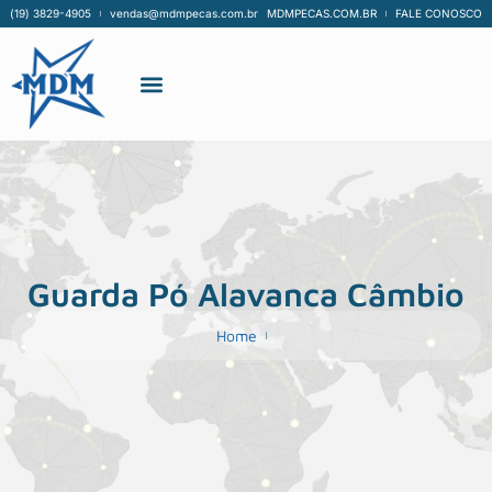
(19) 3829-4905
vendas@mdmpecas.com.br
MDMPECAS.COM.BR
FALE CONOSCO
Guarda Pó Alavanca Câmbio
Home