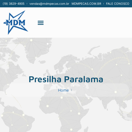
(19) 3829-4905
vendas@mdmpecas.com.br
MDMPECAS.COM.BR
FALE CONOSCO
Presilha Paralama
Home