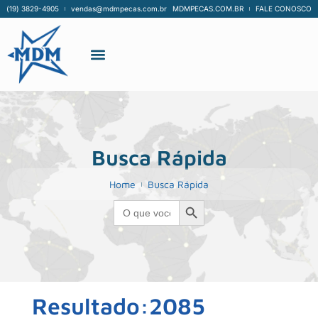
(19) 3829-4905
vendas@mdmpecas.com.br
MDMPECAS.COM.BR
FALE CONOSCO
Busca Rápida
Home
Busca Rápida
Search Button
Search
for:
Resultado:2085