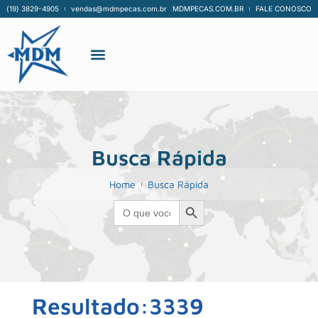
(19) 3829-4905
vendas@mdmpecas.com.br
MDMPECAS.COM.BR
FALE CONOSCO
Busca Rápida
Home
Busca Rápida
Search Button
Search
for:
Resultado:3339