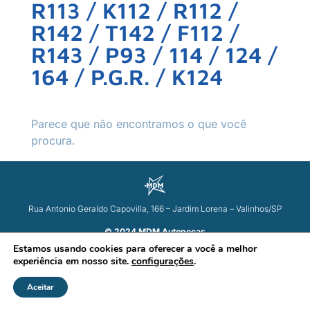
R113 / K112 / R112 /
R142 / T142 / F112 /
R143 / P93 / 114 / 124 /
164 / P.G.R. / K124
Parece que não encontramos o que você
procura.
Rua Antonio Geraldo Capovilla, 166 – Jardim Lorena – Valinhos/SP
© 2024 MDM Autopeças
Estamos usando cookies para oferecer a você a melhor
experiência em nosso site.
configurações
.
Aceitar